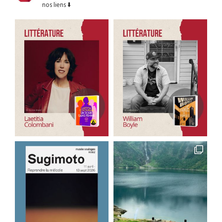
nos liens ⬇️