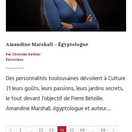
Amandine Marshall – Égyptologue
Par Christian Authier
Entretiens
Des personnalités toulousaines dévoilent à Culture
31 leurs goûts, leurs passions, leurs jardins secrets,
le tout devant l’objectif de Pierre Beteille.
Amandine Marshall, égyptologue et auteur…
…
14
…
1
12
13
15
16
19