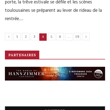
porte, la trêve estivale se défile et les scènes
toulousaines se préparent au lever de rideau de la
rentrée.…
4
…
1
2
3
5
6
19
PARTENAIRES