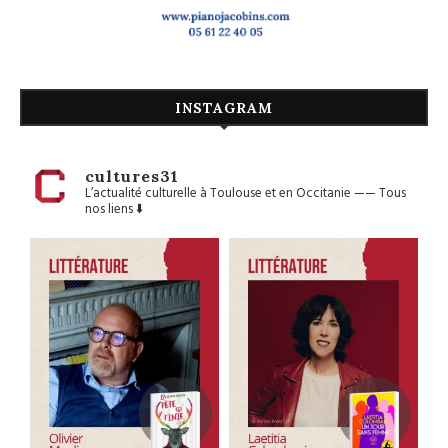
INSTAGRAM
cultures31
L’actualité culturelle à Toulouse et en Occitanie
——
Tous
nos liens ⬇️