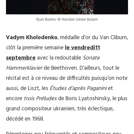
İlyun Bürkev © Handan Ustaer Bulam
Vadym Kholodenko
, médaille d’or du Van Cliburn,
clôt la première semaine
le vendredi11
septembre
avec la redoutable
Sonate
Hammerklavier
de Beethoven. D’ailleurs, tout le
récital est à ce niveau de difficultés puisqu’on note
aussi, de Liszt, les
Études d’après Paganini
et
encore
trois Préludes
de Boris Lyatoshinsky, le plus
grand compositeur ukrainien, très éclectique,
décédé en 1968.