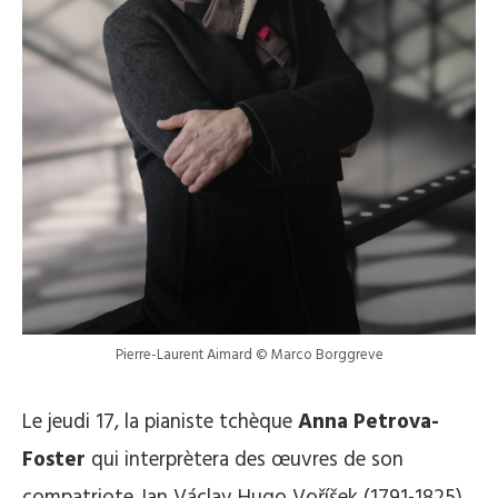
Pierre-Laurent Aimard © Marco Borggreve
Le jeudi 17, la pianiste tchèque
Anna Petrova-
Foster
qui interprètera des œuvres de son
compatriote Jan Václav Hugo Voříšek (1791-1825),