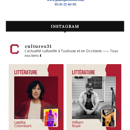
INSTAGRAM
cultures31
L’actualité culturelle à Toulouse et en Occitanie
——
Tous
nos liens ⬇️