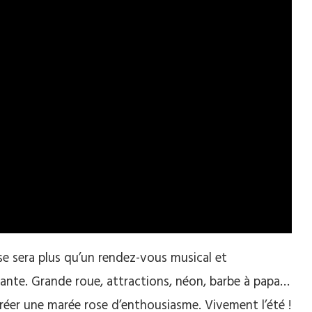
ose sera plus qu’un rendez-vous musical et
nte. Grande roue, attractions, néon, barbe à papa…
créer une marée rose d’enthousiasme. Vivement l’été !