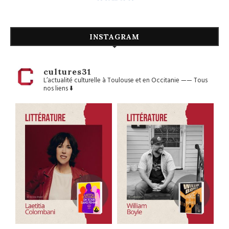
INSTAGRAM
cultures31
L’actualité culturelle à Toulouse et en Occitanie
——
Tous
nos liens ⬇️