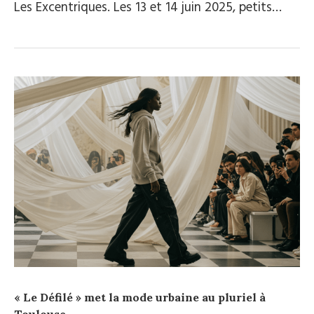
Les Excentriques. Les 13 et 14 juin 2025, petits…
« Le Défilé » met la mode urbaine au pluriel à