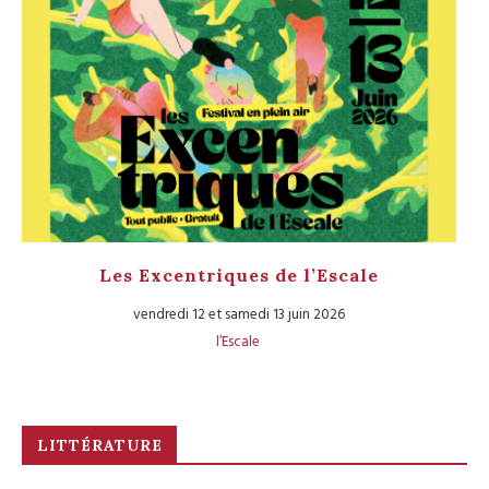
Les Excentriques de l’Escale
L
vendredi 12 et samedi 13 juin 2026
l’Escale
LITTÉRATURE