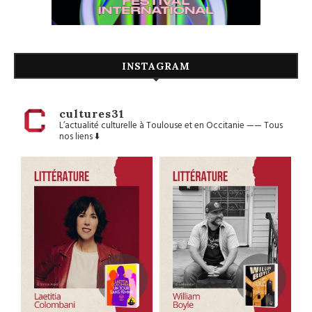
INSTAGRAM
cultures31
L’actualité culturelle à Toulouse et en Occitanie
——
Tous
nos liens ⬇️