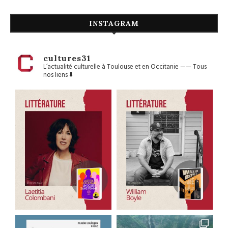
INSTAGRAM
cultures31
L’actualité culturelle à Toulouse et en Occitanie
——
Tous
nos liens ⬇️