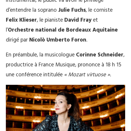
instrumental, le public va avoir le privilège
d’entendre la soprano
Julie Fuchs
, le corniste
Felix Klieser
, le pianiste
David Fray
et
l’
Orchestre national de Bordeaux Aquitaine
dirigé par
Nicolò Umberto Foron
.
En préambule, la musicologue
Corinne Schneider
,
productrice à France Musique, prononce à 18 h 15
une conférence intitulée
« Mozart virtuose »
.