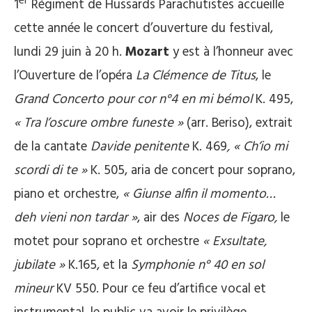
er
1
Régiment de Hussards Parachutistes accueille
cette année le concert d’ouverture du festival,
lundi 29 juin à 20 h.
Mozart
y est à l’honneur avec
l’Ouverture de l’opéra
La Clémence de Titus
, le
Grand Concerto pour cor n°4 en mi bémol
K. 495,
« Tra l’oscure ombre funeste »
(arr. Beriso), extrait
de la cantate
Davide penitente
K. 469
, « Ch’io mi
scordi di te »
K. 505, aria de concert pour soprano,
piano et orchestre,
« Giunse alfin il momento…
deh vieni non tardar »
, air des
Noces de Figaro
,
le
motet pour soprano et orchestre
« Exsultate,
jubilate »
K.165, et la
Symphonie n° 40 en sol
mineur
KV 550. Pour ce feu d’artifice vocal et