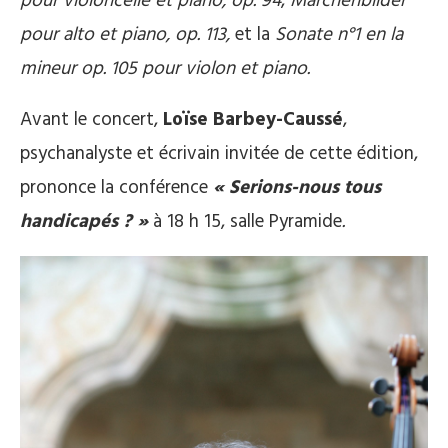
pour violoncelle et piano, op. 94
,
Märchenbilder
pour alto et piano, op. 113
,
et la
Sonate n°1 en la
mineur op. 105 pour violon et piano
.
Avant le concert,
Loïse Barbey-Caussé
,
psychanalyste et écrivain invitée de cette édition,
prononce la conférence
« Serions-nous tous
handicapés ? »
à 18 h 15, salle Pyramide
.