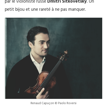
par le violoniste russe
Dmitri Sitkovetsky
. Un
petit bijou et une rareté à ne pas manquer.
Renaud Capuçon © Paolo Roversi