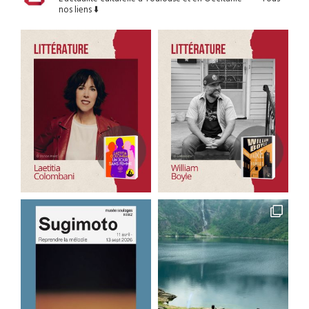
nos liens ⬇️