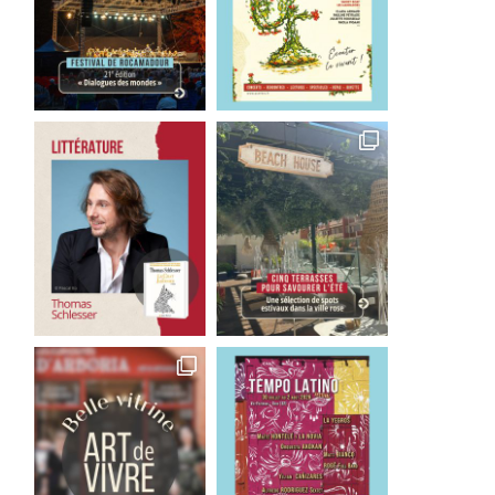
n jour sans femme de Laetitia
15e édition du concours 
Colombani
nouvelles du Muséum