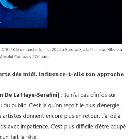
 CTRL+B le dimanche 6 juillet 2025 à Garorock, à la Plaine de FIlhole à
Absolut Company / Création
te dès midi, influence-t-elle ton approche
 De La Haye-Serafini) :
Je n’ai pas d’infos sur
 du public. C’est là qu’on reçoit le plus d’énergie.
rtistes donnent encore plus en retour. J’ai déjà
s avec impatience. C’est plus difficile d’être coupé
cun fait la fête.