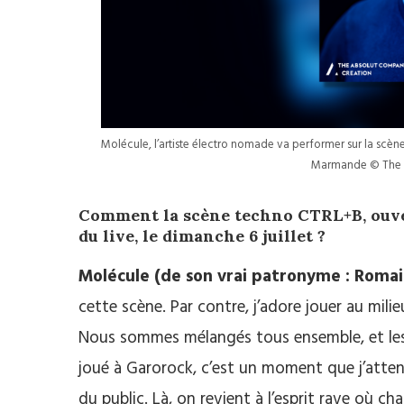
Molécule, l’artiste électro nomade va performer sur la scène
Marmande © The 
Comment la scène techno CTRL+B, ouver
du live, le dimanche 6 juillet ?
Molécule (de son vrai patronyme : Romain
cette scène. Par contre, j’adore jouer au milieu
Nous sommes mélangés tous ensemble, et les a
joué à Garorock, c’est un moment que j’attend
du public. Là, on revient à l’esprit rave où cha