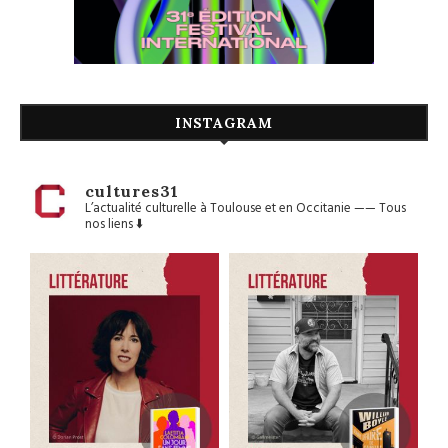
INSTAGRAM
cultures31
L’actualité culturelle à Toulouse et en Occitanie
——
Tous
nos liens ⬇️