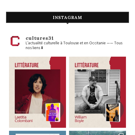
INSTAGRAM
cultures31
L’actualité culturelle à Toulouse et en Occitanie
——
Tous
nos liens ⬇️