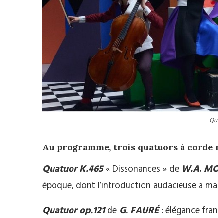
Qu
Au programme, trois quatuors à corde m
Quatuor K.465
« Dissonances » de
W.A. M
époque, dont l’introduction audacieuse a mar
Quatuor op.121
de
G. FAURÉ
: élégance fran