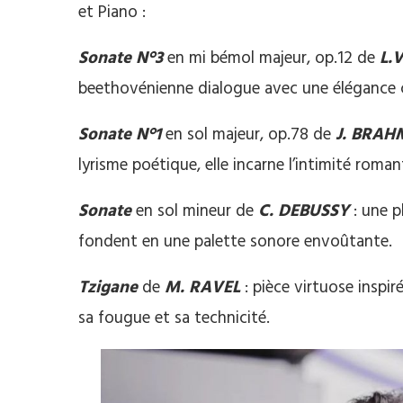
et Piano :
Sonate N°3
en mi bémol majeur, op.12 de
L.
beethovénienne dialogue avec une élégance c
Sonate N°1
en sol majeur, op.78 de
J. BRAH
lyrisme poétique, elle incarne l’intimité roman
Sonate
en sol mineur de
C. DEBUSSY
: une p
fondent en une palette sonore envoûtante.
Tzigane
de
M. RAVEL
: pièce virtuose inspir
sa fougue et sa technicité.