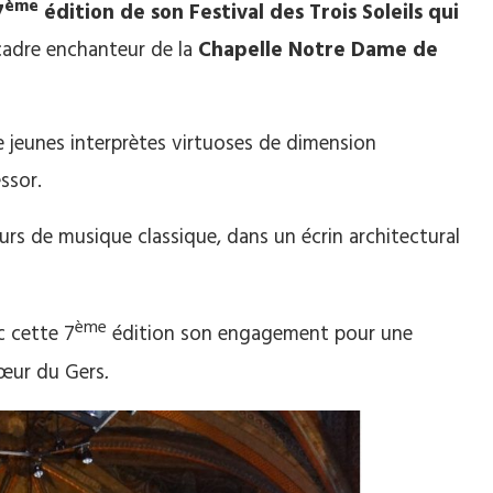
ème
7
édition de son Festival des Trois Soleils
qui
cadre enchanteur de la
Chapelle Notre Dame de
de jeunes interprètes virtuoses de dimension
ssor.
s de musique classique, dans un écrin architectural
ème
c cette 7
édition son engagement pour une
cœur du Gers
.