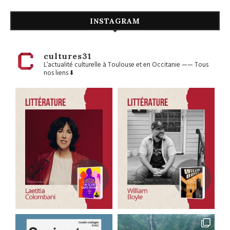
INSTAGRAM
cultures31
L’actualité culturelle à Toulouse et en Occitanie
——
Tous
nos liens ⬇️