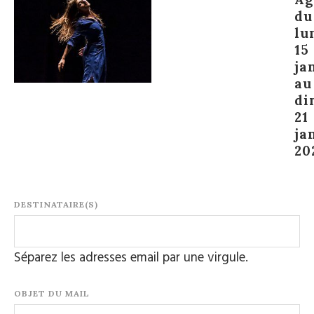
du
lu
15
ja
au
di
21
ja
20
DESTINATAIRE(S)
Séparez les adresses email par une virgule.
OBJET DU MAIL