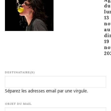
du
lu
13
no
au
di
19
no
20
DESTINATAIRE(S)
Séparez les adresses email par une virgule.
OBJET DU MAIL