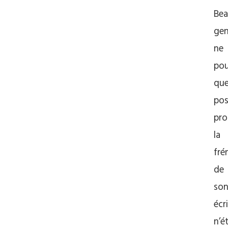
Bea
gen
ne
pou
qu
pos
pro
la
fré
de
so
écr
n’é