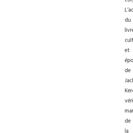
cor
L’a
du
livr
cul
et
ép
de
Jac
Ker
vér
man
de
la