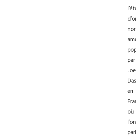
l’é
d’o
nor
amé
pop
par
Joe
Das
en
Fra
où
l’on
par