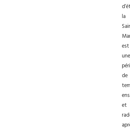
d’é
la
Sai
Mar
est
un
pér
de
te
ens
et
rad
apr