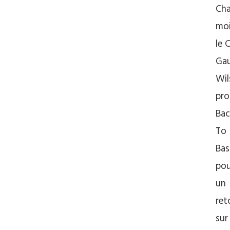
Ch
moi
le 
Ga
Wil
pro
Bac
To
Bas
pou
un
ret
sur