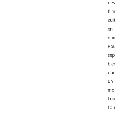
des
fil
cul
en
num
Pou
sep
bie
da
un
mo
tou
fou