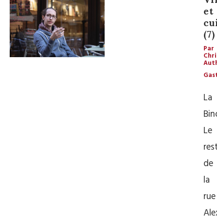
et
cu
(7)
Par
Chri
Aut
Gas
La
Bin
Le
res
de
la
rue
Ale