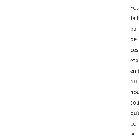
Fou
fait
par
de
ces
éta
emb
du
no
sou
qu’
co
le