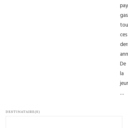
pay
ga
tou
ces
der
ann
De
la
jeu
…
DESTINATAIRE(S)