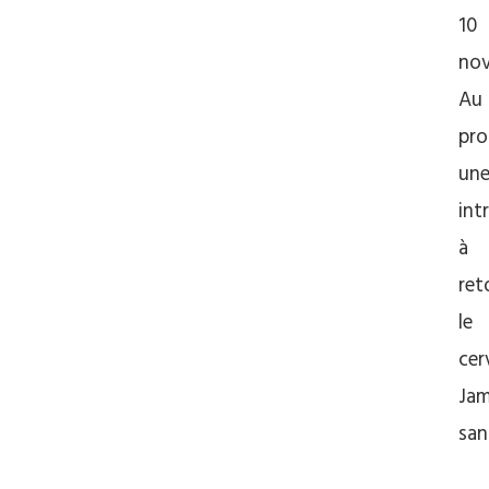
10
nov
Au
pr
un
int
à
ret
le
cer
Jam
sa