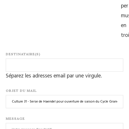
per
mus
en
tro
DESTINATAIRE(S)
Séparez les adresses email par une virgule.
OBJET DU MAIL
MESSAGE