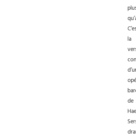
plu
qu’
C’e
la
ver
con
d’u
opé
ba
de
Hae
Ser
dr