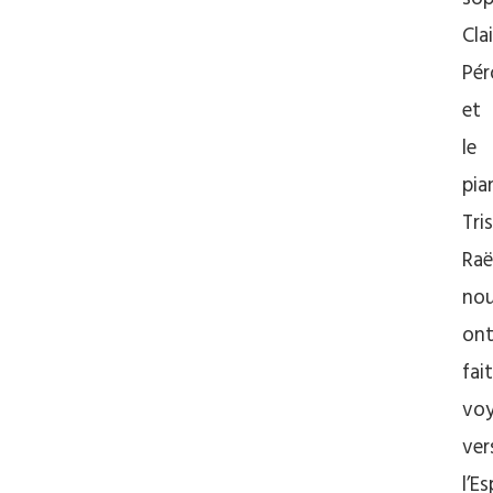
Cla
Pér
et
le
pia
Tri
Raë
no
on
fait
voy
ver
l’E