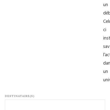
un
déb
Cel
ci
inst
sa
l’a
da
un
uni
DESTINATAIRE(S)