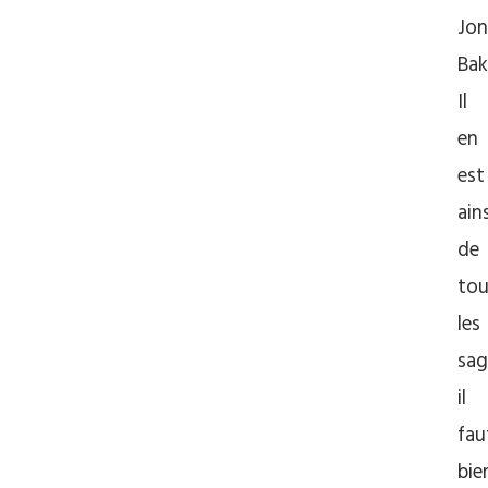
Jon
Bak
Il
en
est
ains
de
tou
les
sag
il
fau
bie