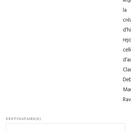
leq
la
cré
d’h
rej
cell
d’a
Cla
Deb
Mau
Rav
DESTINATAIRE(S)