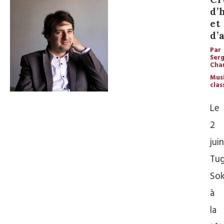
d’
et
d’
Par
Ser
Cha
Mus
clas
Le
2
juin
Tu
Sok
à
la