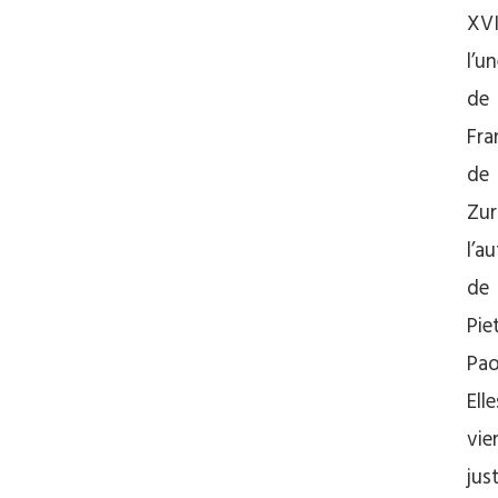
XVI
l’u
de
Fra
de
Zur
l’au
de
Pie
Paol
Elle
vie
jus