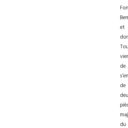
Fon
Be
et
do
Tou
vie
de
s’en
de
de
piè
maj
du