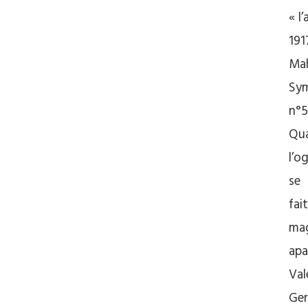
« l
191
Mah
Sy
n°5
Qu
l’o
se
fait
mag
apa
Val
Ger