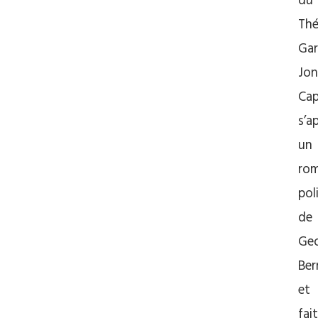
du
Thé
Gar
Jon
Cap
s’a
un
ro
pol
de
Ge
Ber
et
fait