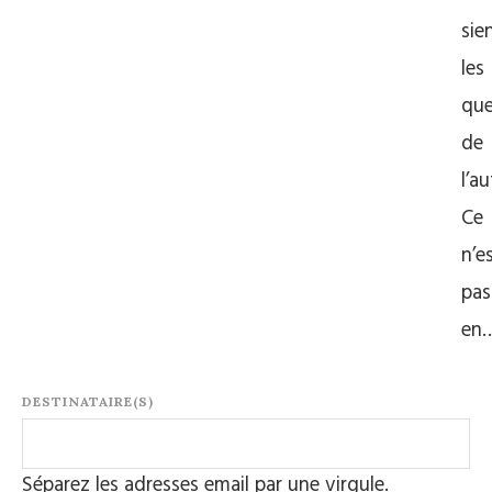
sie
les
que
de
l’au
Ce
n’e
pas
en
DESTINATAIRE(S)
Séparez les adresses email par une virgule.