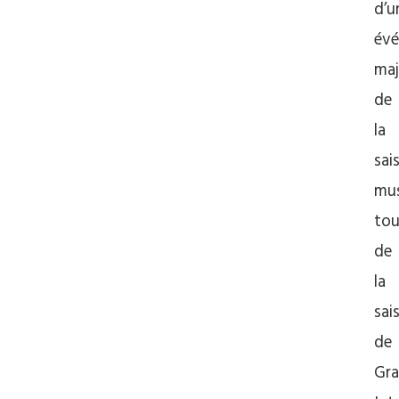
d’u
év
maj
de
la
sai
mus
tou
de
la
sai
de
Gr