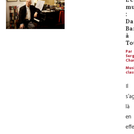
mu
:
Da
Ba
à
To
Par
Ser
Cha
Mus
clas
Il
s’a
là
en
eff