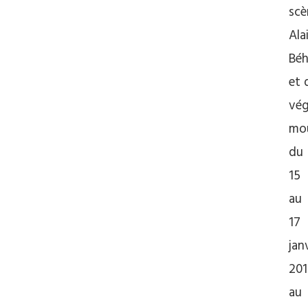
scè
Ala
Béh
et 
vég
mo
du
15
au
17
jan
201
au