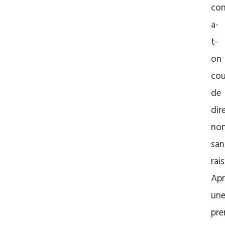
con
a-
t-
on
co
de
dir
no
san
rai
Apr
un
pre