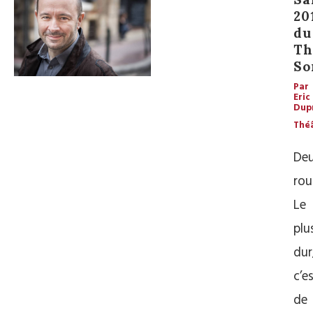
20
du
Th
So
Par
Eric
Dup
Thé
De
ro
Le
plu
dur
c’e
de