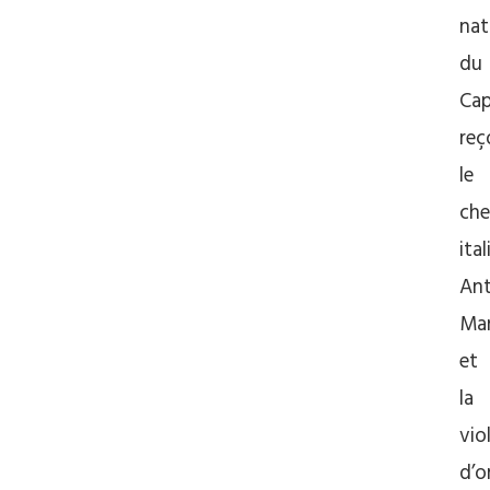
nat
du
Cap
reç
le
che
ital
Ant
Ma
et
la
vio
d’o