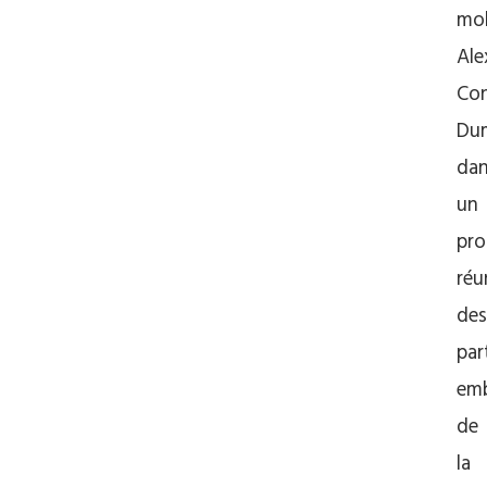
mo
Ale
Co
Dum
da
un
pr
réu
des
par
emb
de
la