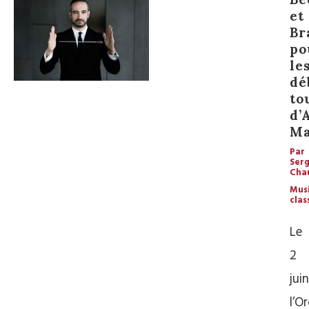
et
Br
po
le
dé
to
d’
Ma
Par
Ser
Cha
Mus
clas
Le
2
juin
l’O