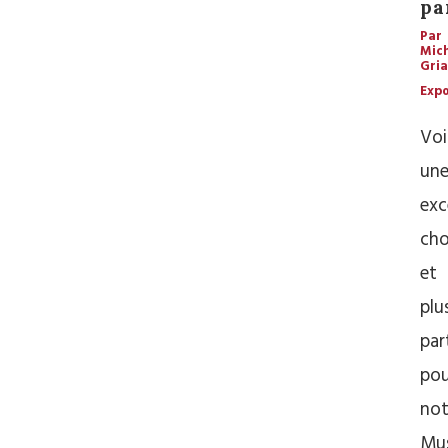
pa
Par
Mic
Gria
Expo
Voi
un
exc
cho
et
plu
par
pou
not
Mu