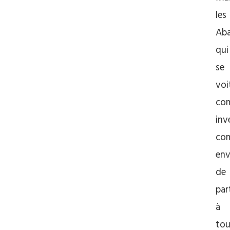
les
Aba
qui
se
voi
co
inv
co
env
de
par
à
tou