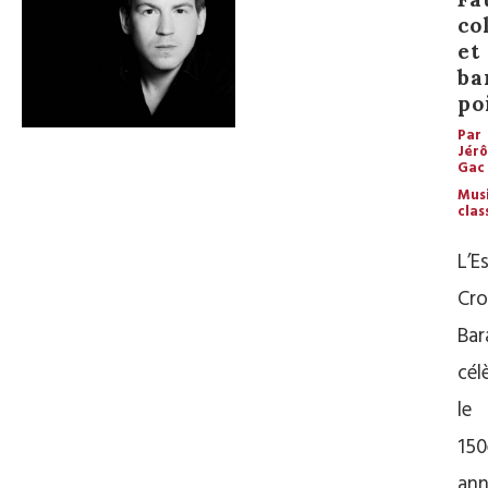
co
et
ba
po
Par
Jér
Gac
Mus
clas
L’E
Cro
Ba
cél
le
150
ann