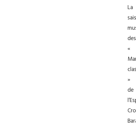
La
sai
mus
des
«
Mar
cla
»
de
l’E
Cro
Ba