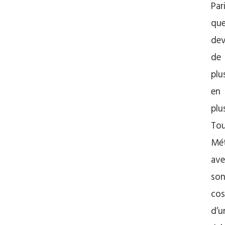
Par
qu
dev
de
plu
en
plu
Tou
Mét
ave
so
cos
d’u