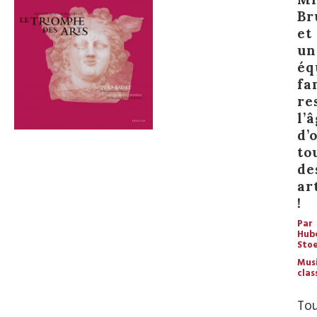
Br
et
un
éq
fa
re
l’
d’
to
de
ar
!
Par
Hub
Stoe
Mus
clas
Tou