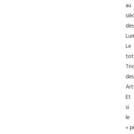
au
siè
des
Lum
Le
tot
Tr
des
Art
Et
si
le
« p