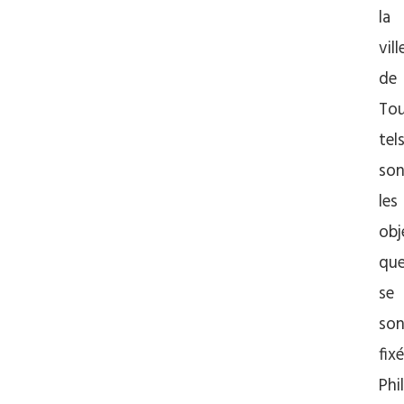
la
vill
de
Tou
tel
son
les
obj
qu
se
son
fix
Phi