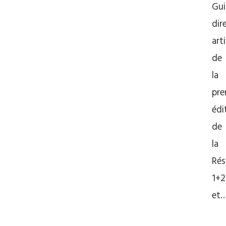
Gui
dir
art
de
la
pre
édi
de
la
Rés
1+2
et