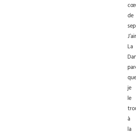
cœ
de
sep
J’a
La
Da
par
qu
je
le
tro
à
la