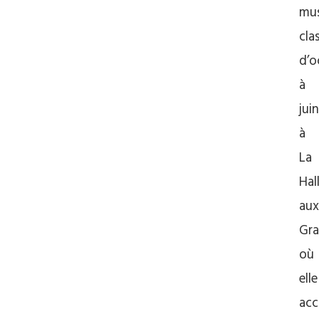
mu
cla
d’o
à
juin
à
La
Hal
aux
Gra
où
elle
acc