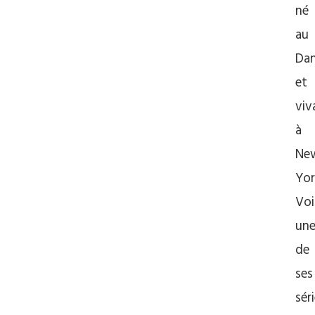
né
au
Da
et
viv
à
Ne
Yor
Voi
un
de
ses
séri