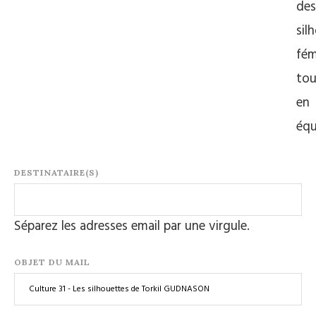
des
sil
fém
tou
en
équ
DESTINATAIRE(S)
Séparez les adresses email par une virgule.
OBJET DU MAIL