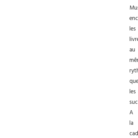
Mu
enc
les
livr
au
mê
ry
qu
les
suc
A
la
ca