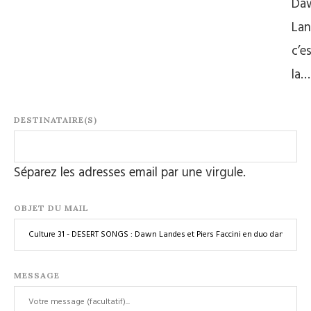
Da
Lan
c’e
la…
DESTINATAIRE(S)
Séparez les adresses email par une virgule.
OBJET DU MAIL
MESSAGE