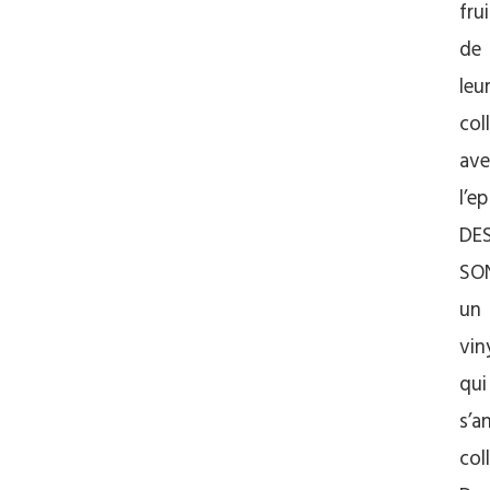
frui
de
leu
col
ave
l’ep
DE
SO
un
vin
qui
s’a
col