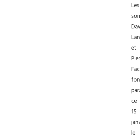
Les
son
Da
Lan
et
Pie
Fac
fon
par
ce
15
jan
le