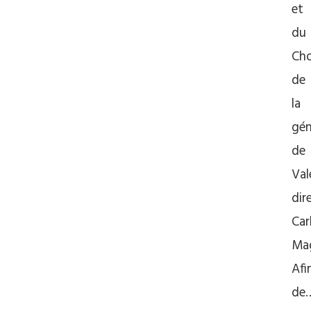
et
du
Ch
de
la
gén
de
Val
dir
Car
Mag
Afi
de