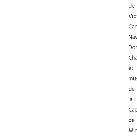
de
Vic
Ca
Nav
Dom
Cha
et
mus
de
la
Cap
de
Min