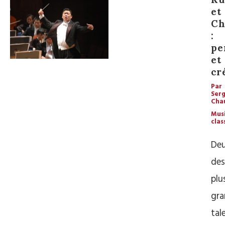
et
Ch
:
pe
et
cr
Par
Ser
Cha
Mus
clas
De
des
plu
gra
tal