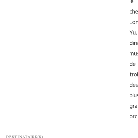
le
che
Lo
Yu,
dir
mus
de
tro
des
plu
gra
orc
DESTINATAIRE(S)