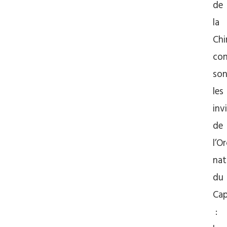
de
la
Chi
con
son
les
inv
de
l’O
nat
du
Cap
: