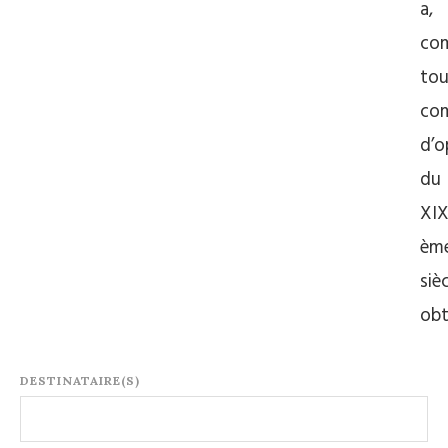
a,
co
tou
com
d’o
du
XI
èm
sièc
ob
DESTINATAIRE(S)