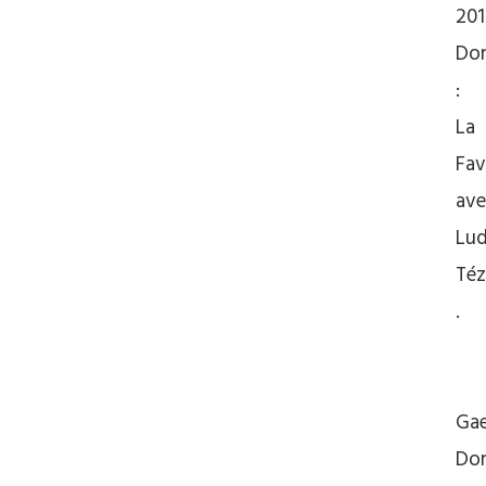
201
Don
:
La
Fav
ave
Lud
Téz
.
Ga
Don